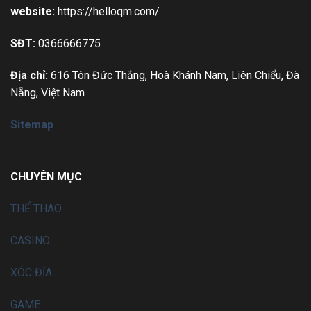
website:
https://helloqm.com/
SĐT:
0366666775
Địa chỉ:
616 Tôn Đức Thắng, Hoà Khánh Nam, Liên Chiểu, Đà
Nẵng, Việt Nam
Sitemap
CHUYÊN MỤC
THỂ THAO
CASINO
XÓC ĐĨA
GAME