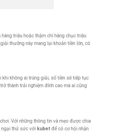
n hàng triệu hoặc thậm chí hàng chục triệu
giải thưởng này mang lại khoản tiền lớn, có
 khi không ai trúng giải, số tiền sẽ tiếp tục
 trở thành trải nghiệm đỉnh cao mà ai cũng
 chơi. Với những thông tin và mẹo được chia
n ngại thử sức với
kubet
để có cơ hội nhận