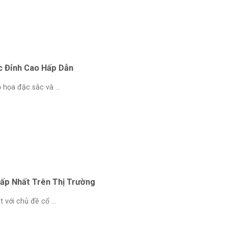
c Đỉnh Cao Hấp Dẫn
 họa đặc sắc và ...
Cấp Nhất Trên Thị Trường
với chủ đề cổ ...