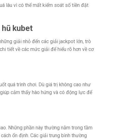
 lâu vì có thể mất kiểm soát số tiền đặt
ổ hũ kubet
ững giải nhỏ đến các giải jackpot lớn, trò
hi tiết về các mức giải để hiểu rõ hơn về cơ
ốt quá trình chơi. Dù giá trị không cao như
ày giúp cảm thấy hào hứng và có động lực để
g cao. Những phần này thường nằm trong tầm
cách ổn định. Các giải trung bình thường