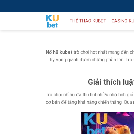
Skip
to
content
THỂ THAO KUBET
CASINO K
Nổ hũ kubet
trò chơi hot nhất mang đến ch
hy vọng giành được những phần lớn. Trò
Giải thích lu
Trò chơi nổ hũ đã thu hút nhiều nhờ tính gi
cơ bản để tăng khả năng chiến thắng. Qua mỗ