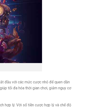
 Bắt đầu với các mức cược nhỏ để quen dần
giúp tối đa hóa thời gian chơi, giảm nguy cơ
 hợp lý. Với số tiền cược hợp lý và chế độ